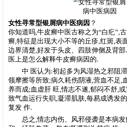
女性寻常型银屑病中医病因
？
你知道吗,牛皮癣中医古称之为“白疕”,
癣,特征是出现大小不等的丘疹,红斑,表
边界清楚,好发于头皮、四肢伸侧及背部
医上是怎么解释牛皮癣病因的.
中 医认为:初起多为风湿热之邪阻滞肌
领摩擦等所致;病久耗伤阴液,营血不足,
养而成;血虚肝 旺,情志不遂,郁闷不舒,
致气血运行失职,凝滞肌肤,每易成诱发
复发 作.
总之,情志内伤、风邪侵袭是本病发病