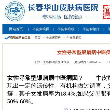
网站首页
牛皮癣病因
牛皮癣症状
牛皮癣治疗
|
|
|
|
您现在所在位置：
首页
>
牛皮癣百科
>
牛皮癣病因
女性寻常型银屑病中医
来源：长春博润皮肤病医院
更新时间：2016-11-21 10:11
女性寻常型银屑病中医病因
？ 牛皮癣
现出一定的遗传性。有机构做过调查，
癣，其子女发病率为18.4%;如果父母
50%-60%。