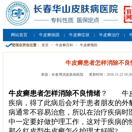
网站首页
牛皮癣病因
牛皮癣症状
牛皮癣治疗
|
|
|
|
您现在所在位置：
首页
>
牛皮癣百科
>
牛皮癣预防
牛皮癣患者怎样消除不良
来源：长春博润皮肤病医院
更新时间：2016-11-22 10:29
牛皮癣患者怎样消除不良情绪
？ 牛皮
疾病，得了此病后会对于患者朋友的外
病通常不容易治愈，所以在治疗疾病时
中一定要好做护理工作，这对于疾病的
那么红皮型牛皮癣怎么护理才好呢?