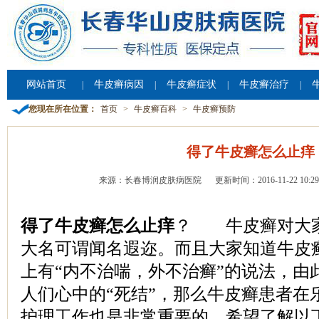
网站首页
牛皮癣病因
牛皮癣症状
牛皮癣治疗
|
|
|
|
您现在所在位置：
首页
>
牛皮癣百科
>
牛皮癣预防
得了牛皮癣怎么止痒
来源：长春博润皮肤病医院
更新时间：2016-11-22 10:29
得了牛皮癣怎么止痒
？ 牛皮癣对大
大名可谓闻名遐迩。而且大家知道牛皮
上有“内不治喘，外不治癣”的说法，由
人们心中的“死结”，那么牛皮癣患者在
护理工作也是非常重要的。希望了解以