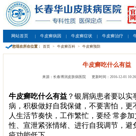
网站首页
牛皮癣病因
牛皮癣症状
牛皮癣治疗
|
|
|
|
您现在所在位置：
首页
>
牛皮癣百科
>
牛皮癣预防
牛皮癣吃什么有益
来源：长春博润皮肤病医院
更新时间：2016-12-01 10:26
牛皮癣吃什么有益
？银屑病患者要以实
病，积极做好自我保健，不要害怕，更
人生活节奏快，工作繁忙，要经 常参
性、宣泄紧张情绪、进行自我调节，避
疫功能低下。