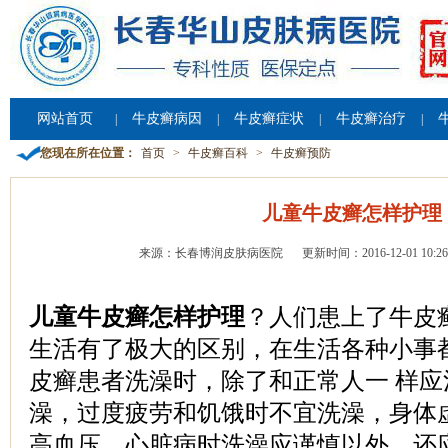
网站首页
牛皮癣病因
牛皮癣症状
牛皮癣治疗
|
|
|
|
您现在所在位置：
首页
>
牛皮癣百科
>
牛皮癣预防
儿童牛皮癣怎样护理
来源：长春博润皮肤病医院
更新时间：2016-12-01 10:26
儿童牛皮癣怎样护理
？人们患上了牛皮
生活有了极大的区别，在生活各种小事
皮癣患者洗澡时，除了和正常人一 样
澡，过度疲劳和饥饿时不宜洗澡，身体
高血压、心脏病时洗澡应谨慎以外，还