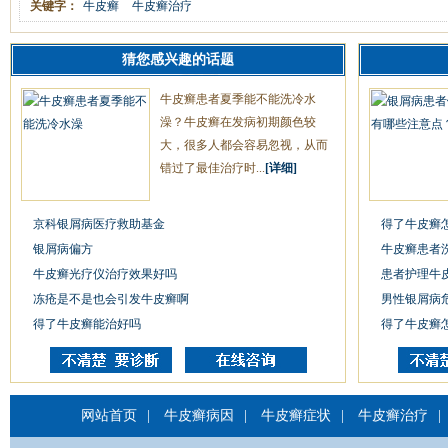
关键字：
牛皮癣
牛皮癣治疗
猜您感兴趣的话题
牛皮癣患者夏季能不能洗冷水
澡？牛皮癣在发病初期颜色较
大，很多人都会容易忽视，从而
错过了最佳治疗时...
[详细]
京科银屑病医疗救助基金
得了牛皮癣
银屑病偏方
牛皮癣患者
牛皮癣光疗仪治疗效果好吗
患者护理牛
冻疮是不是也会引发牛皮癣啊
男性银屑病
得了牛皮癣能治好吗
得了牛皮癣
网站首页
|
牛皮癣病因
|
牛皮癣症状
|
牛皮癣治疗
|