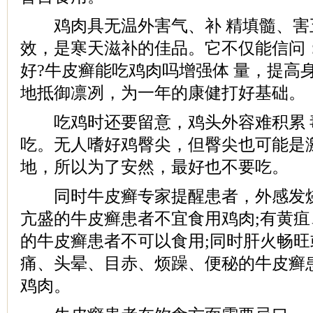
鸡肉具无温外害气、补 精填髓、害
效，是寒天滋补的佳品。它不仅能信问
好?牛皮癣能吃鸡肉吗增强体 量，提高
地抵御凛冽，为一年的康健打好基础。
吃鸡时还要留意，鸡头外容难积累 
吃。无人嗜好鸡臀尖，但臀尖也可能是
地，所以为了安然，最好也不要吃。
同时牛皮癣专家提醒患者，外感发烧
亢盛的牛皮癣患者不宜食用鸡肉;有黄疽
的牛皮癣患者不可以食用;同时肝火畅
痛、头晕、目赤、烦躁、便秘的牛皮癣
鸡肉。