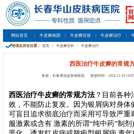
网站首页
牛皮癣病因
牛皮癣症状
牛皮癣治疗
|
|
|
|
您现在所在位置：
首页
>
牛皮癣百科
>
牛皮癣治疗
西医治疗牛皮癣的常规
来源：长春博润皮肤病医院
更新时间：2016-11-29 14:07
西医治疗牛皮癣的常规方法
？目前各种
效，不能防止复发。因为银屑病对身体
可盲目追求彻底治疗而采用可导致严重毒
服激素或含有 激素的所谓“纯中药”制剂
恶化，诱发红皮病或脓疱型银屑病,青年