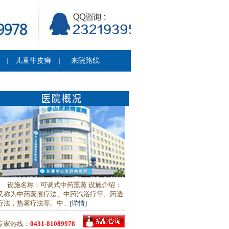
儿童牛皮癣
来院路线
|
|
设施名称：可调式中药熏蒸 设施介绍：
又称为中药蒸煮疗法、中药汽浴疗等、药透
疗法，热雾疗法等。中...
[详情]
专家热线：
0431-81089978