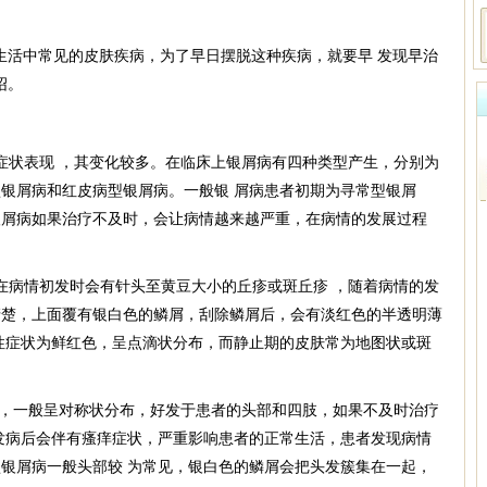
生活中常见的皮肤疾病，为了早日摆脱这种疾病，就要早 发现早治
绍。
症状表现 ，其变化较多。在临床上银屑病有四种类型产生，分别为
银屑病和红皮病型银屑病。一般银 屑病患者初期为寻常型银屑
银屑病如果治疗不及时，会让病情越来越严重，在病情的发展过程
。
在病情初发时会有针头至黄豆大小的丘疹或斑丘疹 ，随着病情的发
清楚，上面覆有银白色的鳞屑，刮除鳞屑后，会有淡红色的半透明薄
性症状为鲜红色，呈点滴状分布，而静止期的皮肤常为地图状或斑
病，一般呈对称状分布，好发于患者的头部和四肢，如果不及时治疗
发病后会伴有瘙痒症状，严重影响患者的正常生活，患者发现病情
银屑病一般头部较 为常见，银白色的鳞屑会把头发簇集在一起，