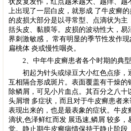
状反复发作，红点越来越大、越痒、越
上出现了一层白皮，就形成 了牛皮癣
的皮损大部分是以寻常型、点滴状为主
括头皮、黏膜等。皮损的波动性大，易
界刺激敏感， 常有明显的季节性发作
扁桃体 炎或慢性咽炎。
2、中年牛皮癣患者各个时期的典型
初起为针头或绿豆大小红色点疹，逐
互相隔合形成斑片。表面覆盖有干燥的
除鳞屑，可见小片血点。其百分之八十
头屑增 多症状，而且对于牛皮癣患者
表现出来的，也是最表象的症状。牛皮
滴状,色泽鲜红而发 展迅速,鳞屑 较多
觉。静止期牛皮癣病情保持于静止阶段