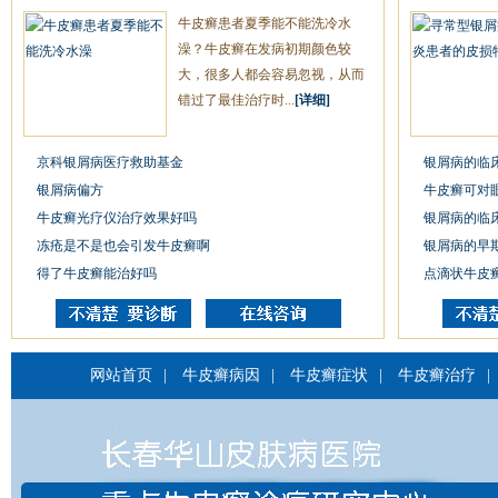
牛皮癣患者夏季能不能洗冷水
澡？牛皮癣在发病初期颜色较
大，很多人都会容易忽视，从而
错过了最佳治疗时...
[详细]
京科银屑病医疗救助基金
银屑病的临
银屑病偏方
牛皮癣可对
牛皮癣光疗仪治疗效果好吗
银屑病的临
冻疮是不是也会引发牛皮癣啊
银屑病的早
得了牛皮癣能治好吗
点滴状牛皮
网站首页
|
牛皮癣病因
|
牛皮癣症状
|
牛皮癣治疗
|