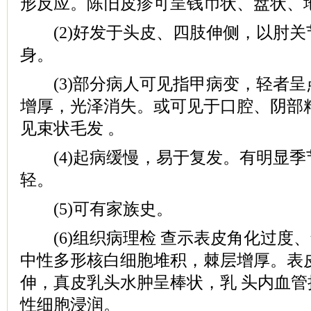
形反应。陈旧皮疹可呈钱币状、盘状、
(2)好发于头皮、四肢伸侧，以肘关
身。
(3)部分病人可见指甲病变，轻者呈
增厚，光泽消失。或可见于口腔、阴部
见束状毛发 。
(4)起病缓慢，易于复发。有明显季
轻。
(5)可有家族史。
(6)组织病理检 查示表皮角化过度
中性多形核白细胞堆积，棘层增厚。表
伸，真皮乳头水肿呈棒状，乳 头内血
性细胞浸润。