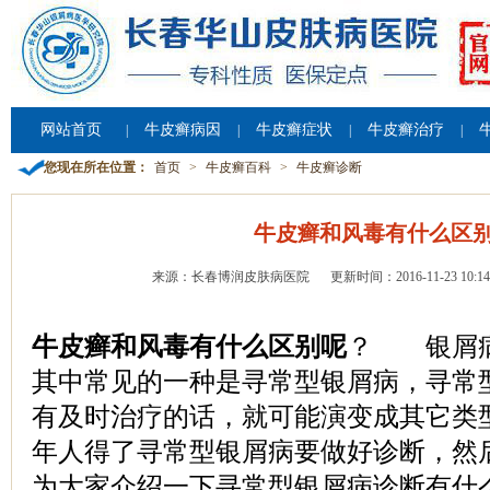
网站首页
牛皮癣病因
牛皮癣症状
牛皮癣治疗
|
|
|
|
您现在所在位置：
首页
>
牛皮癣百科
>
牛皮癣诊断
牛皮癣和风毒有什么区
来源：长春博润皮肤病医院
更新时间：2016-11-23 10:14
牛皮癣和风毒有什么区别呢
？ 银屑病
其中常见的一种是寻常型银屑病，寻常
有及时治疗的话，就可能演变成其它类
年人得了寻常型银屑病要做好诊断，然
为大家介绍一下寻常型银屑病诊断有什