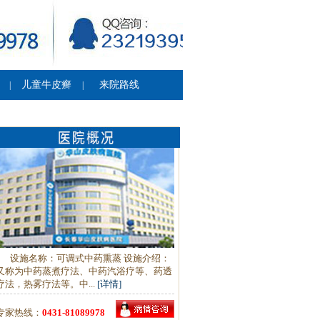
儿童牛皮癣
来院路线
|
|
设施名称：可调式中药熏蒸 设施介绍：
又称为中药蒸煮疗法、中药汽浴疗等、药透
疗法，热雾疗法等。中...
[详情]
专家热线：
0431-81089978