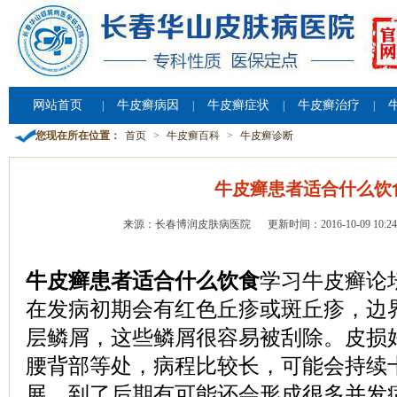
网站首页
牛皮癣病因
牛皮癣症状
牛皮癣治疗
|
|
|
|
您现在所在位置：
首页
>
牛皮癣百科
>
牛皮癣诊断
牛皮癣患者适合什么饮
来源：长春博润皮肤病医院
更新时间：2016-10-09 10:24
牛皮癣患者适合什么饮食
学习牛皮癣论
在发病初期会有红色丘疹或斑丘疹，边
层鳞屑，这些鳞屑很容易被刮除。皮损
腰背部等处，病程比较长，可能会持续
展，到了后期有可能还会形成很多并发