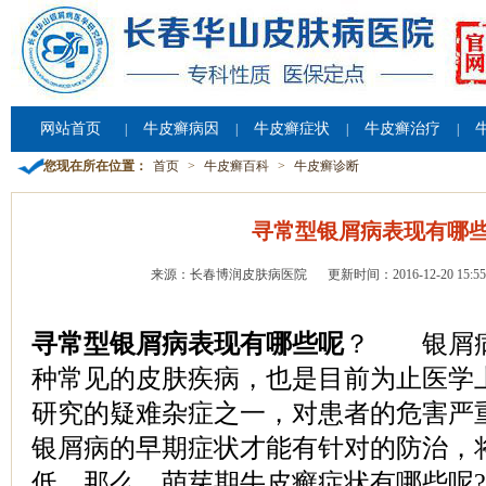
网站首页
牛皮癣病因
牛皮癣症状
牛皮癣治疗
|
|
|
|
您现在所在位置：
首页
>
牛皮癣百科
>
牛皮癣诊断
寻常型银屑病表现有哪
来源：长春博润皮肤病医院
更新时间：2016-12-20 15:55
寻常型银屑病表现有哪些呢
？ 银屑病
种常见的皮肤疾病，也是目前为止医学
研究的疑难杂症之一，对患者的危害严
银屑病的早期症状才能有针对的防治，
低，那么，萌芽期牛皮癣症状有哪些呢